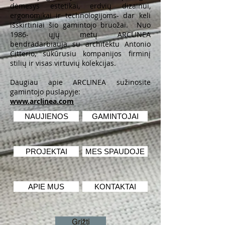
dėmesys estetikai, erdvių dizainui,
ergonomikai ir technologijoms- dar keli
išskirtiniai šio gamintojo bruožai. Nuo
1986- ųjų metų ARCLINEA
bendradarbiauja su architektu Antonio
Citterio, sukūrusiu kompanijos firminį
stilių ir visas virtuvių kolekcijas.
Daugiau apie ARCLINEA sužinosite
gamintojo puslapyje:
www.arclinea.com
NAUJIENOS
GAMINTOJAI
PROJEKTAI
MES SPAUDOJE
APIE MUS
KONTAKTAI
Grįžti