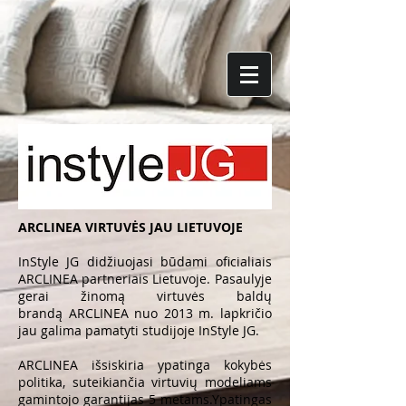
ARCLINEA VIRTUVĖS JAU LIETUVOJE
InStyle JG didžiuojasi būdami oficialiais
ARCLINEA partneriais Lietuvoje. Pasaulyje
gerai žinomą virtuvės baldų
brandą ARCLINEA nuo 2013 m. lapkričio
jau galima pamatyti studijoje InStyle JG.
ARCLINEA išsiskiria ypatinga kokybės
politika, suteikiančia virtuvių modeliams
gamintojo garantijas 5 metams.Ypatingas