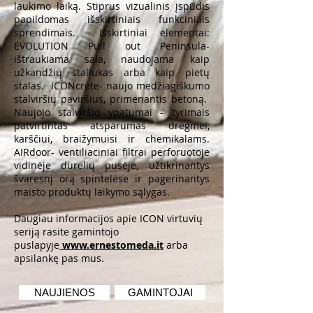
laukimo laiką. Stiprus vizualinis įspūdis
papildomas išskirtiniais funkciniais
sprendimais. Išskirtiniai elementai:
EVOLUTION Pull out Peninsula-
ištraukiama sala, naudojama kaip
užkandžių staliukas arba kaip pietų
stalas. ICONcrete- naujo medžiagiškumo
stalviršių paviršius, primenantis betoną.
Naujojo stalviršio ypatumai - tyrimais
patvirtintas atsparumas drėgmei,
karščiui, braižymuisi ir chemikalams.
AIRdoor- ventiliaciniai filtrai perforuotoje
vidinėje durelių pusėje, užtikrinantys
švaresnį orą spintelėse ir pagerinantys
maisto produktų laikymo sąlygas.
Daugiau informacijos apie ICON virtuvių
seriją rasite gamintojo
puslapyje
www.ernestomeda.it
arba
apsilankę pas mus.
NAUJIENOS
GAMINTOJAI