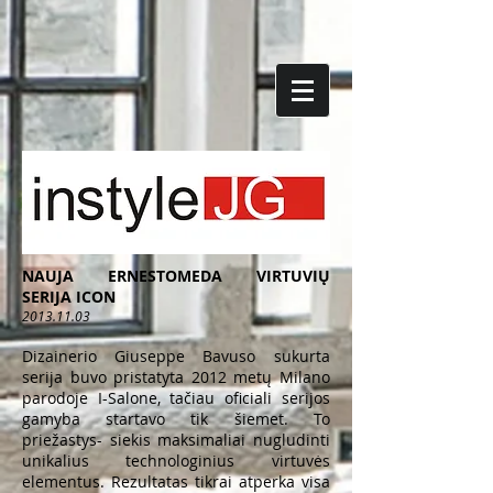
NAUJA ERNESTOMEDA VIRTUVIŲ
SERIJA ICON
2013.11.03
Dizainerio Giuseppe Bavuso sukurta
serija buvo pristatyta 2012 metų Milano
parodoje I-Salone, tačiau oficiali serijos
gamyba startavo tik šiemet. To
priežastys- siekis maksimaliai nugludinti
unikalius technologinius virtuvės
elementus. Rezultatas tikrai atperka visa