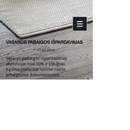
VASAROS PABAIGOS IŠPARDAVIMAS
17.08.2016
Vasaros pabaigos išpardavimas
ekpozicijai nuo 50% ir daugiau.
Ką šiuo metu dar turime rasite
prisegtuose dokumentuose: