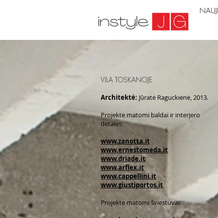
NAUJ
NAUJ
VILA TOSKANOJE
Architektė:
Jūratė Raguckienė, 2013.
Projekte matomi baldai ir interjero
detalės:
www.zanotta.it
www.ernestomeda.it
www.driade.it
www.arflex.it
www.cappellini.it
www.giustiportos.it
Projekte matomi šviestuvai: