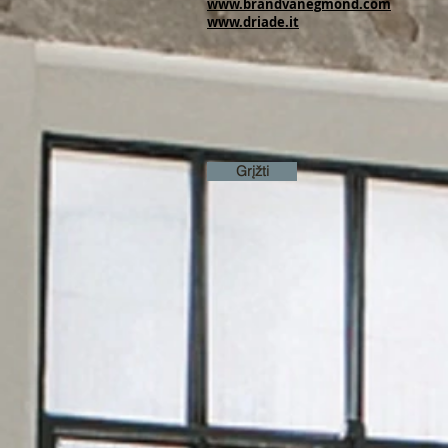
www.brandvanegmond.com
www.driade.it
Grįžti